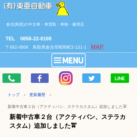
倉吉(鳥取)の中古車・車買取・車検・修理店
TEL 0858-22-6169
MAP
〒682-0806 鳥取県倉吉市昭和町2-131-1
トップ
›
更新履歴
›
新着中古車２台（アクティバン、ステラカスタム）追加しました🚖
新着中古車２台（アクティバン、ステラカ
スタム）追加しました🚖