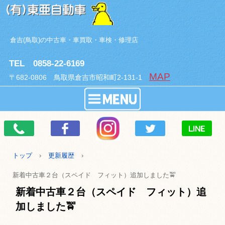
倉吉(鳥取)の中古車・車買取・車検・修理店
TEL 0858-22-6169
MAP
〒682-0806 鳥取県倉吉市昭和町2-131-1
トップ
›
更新履歴
›
新着中古車２台（スペイド フィット）追加しました🚖
新着中古車２台（スペイド フィット）追
加しました🚖