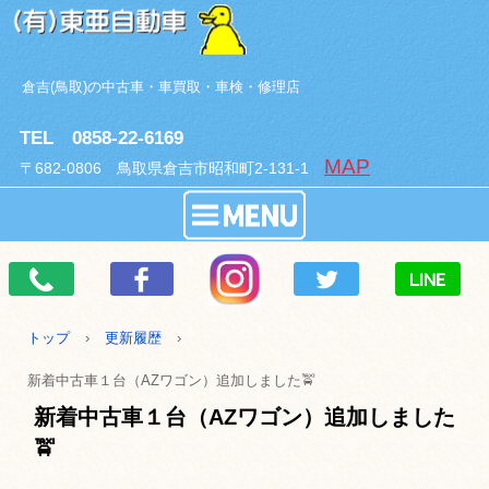
倉吉(鳥取)の中古車・車買取・車検・修理店
TEL 0858-22-6169
MAP
〒682-0806 鳥取県倉吉市昭和町2-131-1
トップ
›
更新履歴
›
新着中古車１台（AZワゴン）追加しました🚖
新着中古車１台（AZワゴン）追加しました
🚖