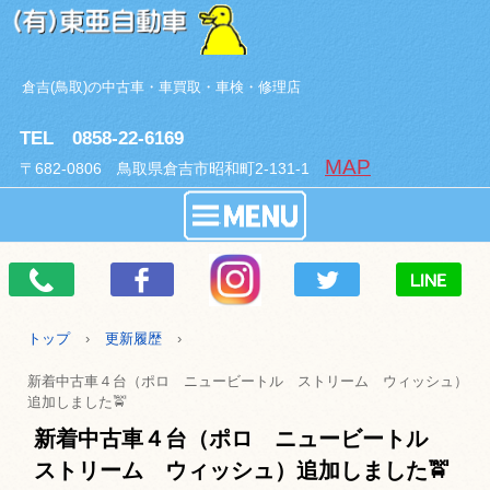
倉吉(鳥取)の中古車・車買取・車検・修理店
TEL 0858-22-6169
MAP
〒682-0806 鳥取県倉吉市昭和町2-131-1
トップ
›
更新履歴
›
新着中古車４台（ポロ ニュービートル ストリーム ウィッシュ）
追加しました🚖
新着中古車４台（ポロ ニュービートル
ストリーム ウィッシュ）追加しました🚖