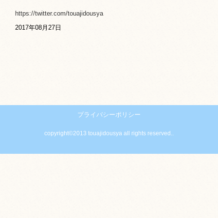
https://twitter.com/touajidousya
2017年08月27日
プライバシーポリシー
copyright©2013 touajidousya all rights reserved..