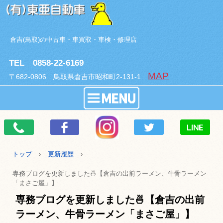
倉吉(鳥取)の中古車・車買取・車検・修理店
TEL 0858-22-6169
MAP
〒682-0806 鳥取県倉吉市昭和町2-131-1
トップ
›
更新履歴
›
専務ブログを更新しました🍜【倉吉の出前ラーメン、牛骨ラーメン
「まさご屋」】
専務ブログを更新しました🍜【倉吉の出前
ラーメン、牛骨ラーメン「まさご屋」】