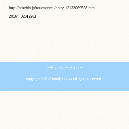
http://ameblo.jp/touasenmu/entry-12133069528.html
2016年02月29日
プライバシーポリシー
copyright©2013 touajidousya all rights reserved..