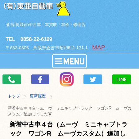
倉吉(鳥取)の中古車・車買取・車検・修理店
TEL 0858-22-6169
MAP
〒682-0806 鳥取県倉吉市昭和町2-131-1
トップ
›
更新履歴
›
新着中古車４台（ムーヴ ミニキャブトラック ワゴンR ムーヴカ
スタム）追加しました🚖
新着中古車４台（ムーヴ ミニキャブトラ
ック ワゴンR ムーヴカスタム）追加し