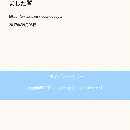
ました🚖
https://twitter.com/touajidousya
2017年09月06日
プライバシーポリシー
copyright©2013 touajidousya all rights reserved..