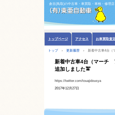
倉吉(鳥取)の中古車・車買取・車検・修理店
トップページ
アクセス
お車買取査
トップ
›
更新履歴
›
新着中古車4台（
新着中古車4台（マーチ 
追加しました🚖
https://twitter.com/touajidousya
2017年12月27日