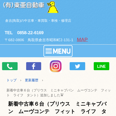
倉吉(鳥取)の中古車・車買取・車検・修理店
TEL 0858-22-6169
MAP
〒682-0806 鳥取県倉吉市昭和町2-131-1
トップ
›
更新履歴
›
新着中古車６台（プリウス ミニキャブバン ムーヴコンテ フィッ
ト ライフ タント）追加しました🚖
新着中古車６台（プリウス ミニキャブバ
ン ムーヴコンテ フィット ライフ タ