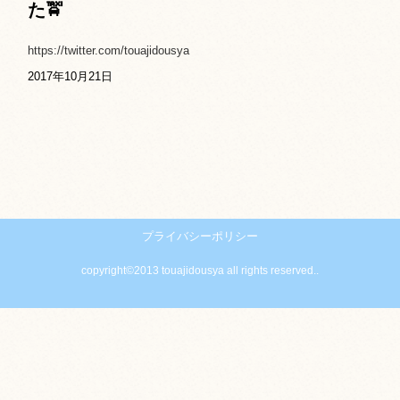
た🚖
https://twitter.com/touajidousya
2017年10月21日
プライバシーポリシー
copyright©2013 touajidousya all rights reserved..