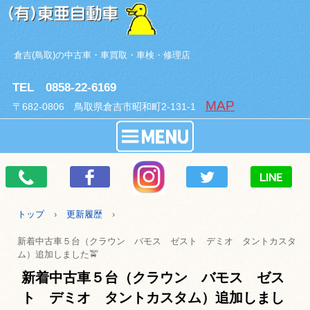
倉吉(鳥取)の中古車・車買取・車検・修理店
TEL 0858-22-6169
MAP
〒682-0806 鳥取県倉吉市昭和町2-131-1
トップ
›
更新履歴
›
新着中古車５台（クラウン バモス ゼスト デミオ タントカスタ
ム）追加しました🚖
新着中古車５台（クラウン バモス ゼス
ト デミオ タントカスタム）追加しまし