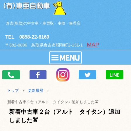
倉吉(鳥取)の中古車・車買取・車検・修理店
TEL 0858-22-6169
MAP
〒682-0806 鳥取県倉吉市昭和町2-131-1
トップ
›
更新履歴
›
新着中古車２台（アルト タイタン）追加しました🚖
新着中古車２台（アルト タイタン）追加
しました🚖