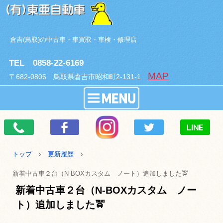
倉吉(鳥取)の中古車・車買取・車検・修理店
TEL 0858-22-6169
MAP
〒682-0806 鳥取県倉吉市昭和町2-131-1
トップ
›
更新履歴
›
新着中古車２台（N-BOXカスタム ノート）追加しました🚖
新着中古車２台（N-BOXカスタム ノー
ト）追加しました🚖