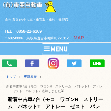
倉吉(鳥取)の中古車・車買取・車検・修理店
TEL 0858-22-6169
MAP
〒682-0806 鳥取県倉吉市昭和町2-131-1
トップ
›
更新履歴
›
新着中古車7台（モコ ワゴンR ストリーム バネットT アトレ
ー ゼスト パレット）追加しました🚖
新着中古車7台（モコ ワゴンR ストリー
ム バネットT アトレー ゼスト パレ