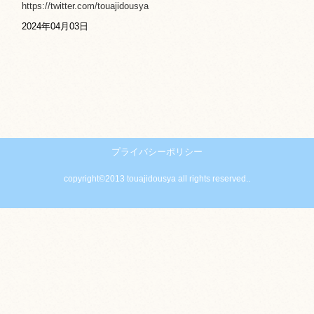
https://twitter.com/touajidousya
2024年04月03日
プライバシーポリシー
copyright©2013 touajidousya all rights reserved..