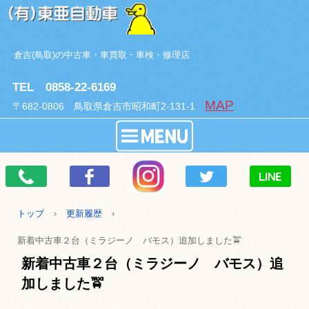
倉吉(鳥取)の中古車・車買取・車検・修理店
TEL 0858-22-6169
MAP
〒682-0806 鳥取県倉吉市昭和町2-131-1
トップ
›
更新履歴
›
新着中古車２台（ミラジーノ バモス）追加しました🚖
新着中古車２台（ミラジーノ バモス）追
加しました🚖