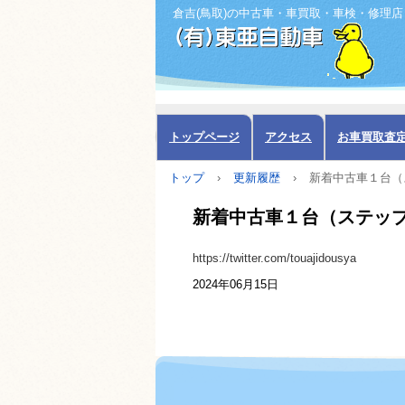
倉吉(鳥取)の中古車・車買取・車検・修理店
トップページ
アクセス
お車買取査
トップ
›
更新履歴
›
新着中古車１台（
新着中古車１台（ステップ
https://twitter.com/touajidousya
2024年06月15日