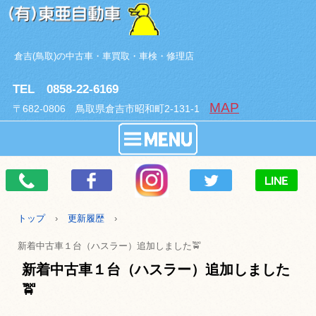
倉吉(鳥取)の中古車・車買取・車検・修理店
TEL 0858-22-6169
MAP
〒682-0806 鳥取県倉吉市昭和町2-131-1
トップ
›
更新履歴
›
新着中古車１台（ハスラー）追加しました🚖
新着中古車１台（ハスラー）追加しました
🚖