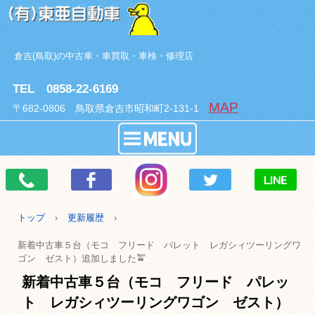
倉吉(鳥取)の中古車・車買取・車検・修理店
TEL 0858-22-6169
MAP
〒682-0806 鳥取県倉吉市昭和町2-131-1
トップ
›
更新履歴
›
新着中古車５台（モコ フリード パレット レガシィツーリングワ
ゴン ゼスト）追加しました🚖
新着中古車５台（モコ フリード パレッ
ト レガシィツーリングワゴン ゼスト）