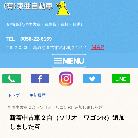
倉吉(鳥取)の中古車・車買取・車検・修理店
TEL 0858-22-6169
MAP
〒682-0806 鳥取県倉吉市昭和町2-131-1
トップ
›
更新履歴
›
新着中古車２台（ソリオ ワゴンR）追加しました🚖
新着中古車２台（ソリオ ワゴンR）追加
しました🚖