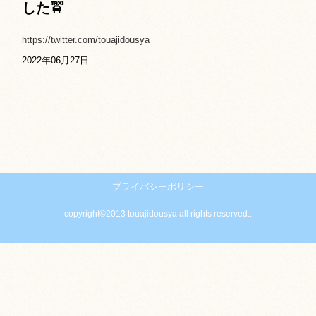
した🚖
https://twitter.com/touajidousya
2022年06月27日
プライバシーポリシー
copyright©2013 touajidousya all rights reserved..