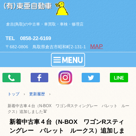
倉吉(鳥取)の中古車・車買取・車検・修理店
TEL 0858-22-6169
MAP
〒682-0806 鳥取県倉吉市昭和町2-131-1
トップ
›
更新履歴
›
新着中古車４台（N-BOX ワゴンRスティングレー パレット ルー
クス）追加しました🚖
新着中古車４台（N-BOX ワゴンRスティ
ングレー パレット ルークス）追加しま