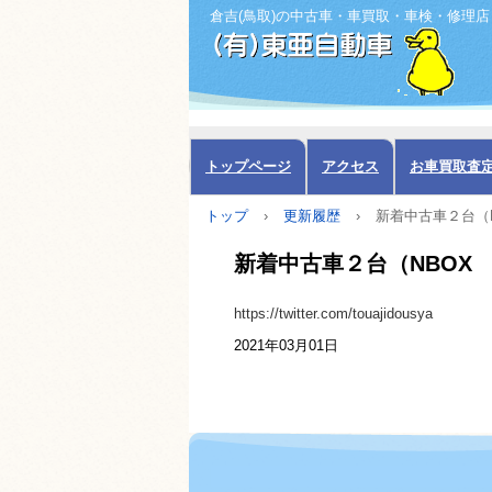
倉吉(鳥取)の中古車・車買取・車検・修理店
トップページ
アクセス
お車買取査
トップ
›
更新履歴
›
新着中古車２台（
新着中古車２台（NBOX
https://twitter.com/touajidousya
2021年03月01日