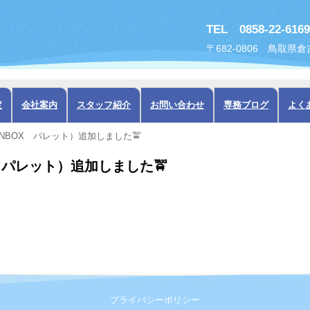
TEL 0858-22-6169
〒682-0806 鳥取県
定
会社案内
スタッフ紹介
お問い合わせ
専務ブログ
よく
NBOX パレット）追加しました🚖
 パレット）追加しました🚖
プライバシーポリシー