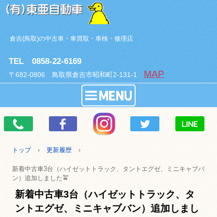
倉吉(鳥取)の中古車・車買取・車検・修理店
TEL 0858-22-6169
MAP
〒682-0806 鳥取県倉吉市昭和町2-131-1
トップ
›
更新履歴
›
新着中古車3台（ハイゼットトラック、タントエグゼ、ミニキャブバ
ン）追加しました🚖
新着中古車3台（ハイゼットトラック、タ
ントエグゼ、ミニキャブバン）追加しまし