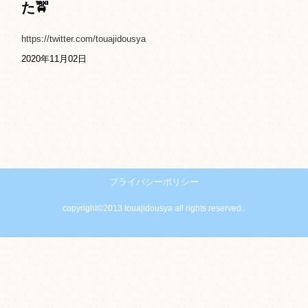
た🚖
https://twitter.com/touajidousya
2020年11月02日
プライバシーポリシー
copyright©2013 touajidousya all rights reserved..