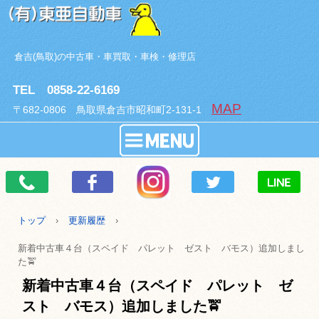
倉吉(鳥取)の中古車・車買取・車検・修理店
TEL 0858-22-6169
MAP
〒682-0806 鳥取県倉吉市昭和町2-131-1
トップ
›
更新履歴
›
新着中古車４台（スペイド パレット ゼスト バモス）追加しまし
た🚖
新着中古車４台（スペイド パレット ゼ
スト バモス）追加しました🚖