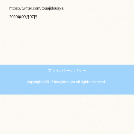
https://twitter.com/touajidousya
2020年09月07日
プライバシーポリシー
copyright©2013 touajidousya all rights reserved..