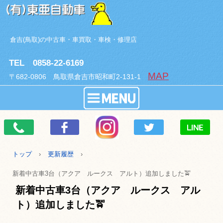
倉吉(鳥取)の中古車・車買取・車検・修理店
TEL 0858-22-6169
MAP
〒682-0806 鳥取県倉吉市昭和町2-131-1
トップ
›
更新履歴
›
新着中古車3台（アクア ルークス アルト）追加しました🚖
新着中古車3台（アクア ルークス アル
ト）追加しました🚖