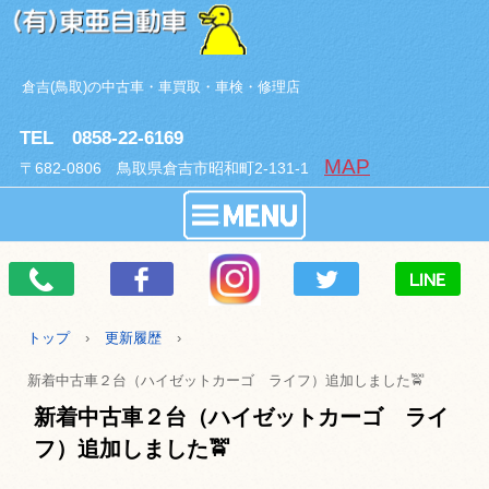
倉吉(鳥取)の中古車・車買取・車検・修理店
TEL 0858-22-6169
MAP
〒682-0806 鳥取県倉吉市昭和町2-131-1
トップ
›
更新履歴
›
新着中古車２台（ハイゼットカーゴ ライフ）追加しました🚖
新着中古車２台（ハイゼットカーゴ ライ
フ）追加しました🚖