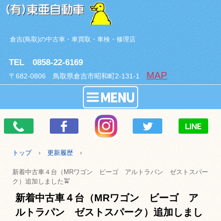
倉吉(鳥取)の中古車・車買取・車検・修理店
TEL 0858-22-6169
MAP
〒682-0806 鳥取県倉吉市昭和町2-131-1
トップ
›
更新履歴
›
新着中古車４台（MRワゴン ビーゴ アルトラパン ゼストスパー
ク）追加しました🚖
新着中古車４台（MRワゴン ビーゴ ア
ルトラパン ゼストスパーク）追加しまし