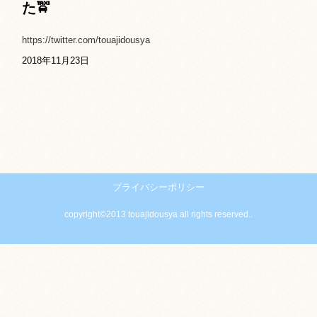
た🚖
https://twitter.com/touajidousya
2018年11月23日
プライバシーポリシー
copyright©2013 touajidousya all rights reserved..