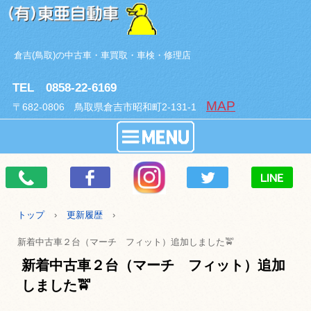
倉吉(鳥取)の中古車・車買取・車検・修理店
TEL 0858-22-6169
MAP
〒682-0806 鳥取県倉吉市昭和町2-131-1
トップ
›
更新履歴
›
新着中古車２台（マーチ フィット）追加しました🚖
新着中古車２台（マーチ フィット）追加
しました🚖