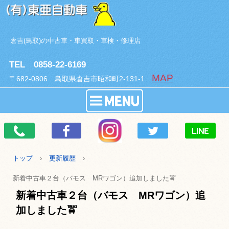
倉吉(鳥取)の中古車・車買取・車検・修理店
TEL 0858-22-6169
MAP
〒682-0806 鳥取県倉吉市昭和町2-131-1
トップ
›
更新履歴
›
新着中古車２台（バモス MRワゴン）追加しました🚖
新着中古車２台（バモス MRワゴン）追
加しました🚖