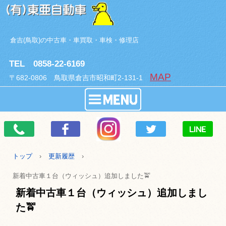
倉吉(鳥取)の中古車・車買取・車検・修理店
TEL 0858-22-6169
MAP
〒682-0806 鳥取県倉吉市昭和町2-131-1
トップ
›
更新履歴
›
新着中古車１台（ウィッシュ）追加しました🚖
新着中古車１台（ウィッシュ）追加しまし
た🚖