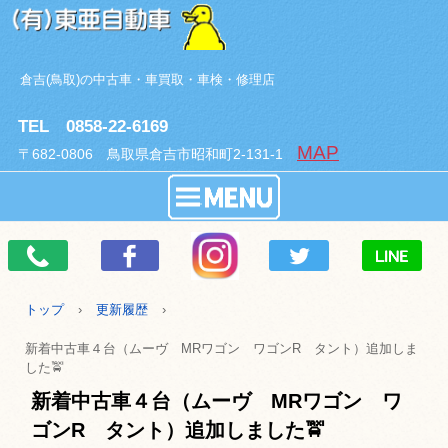
倉吉(鳥取)の中古車・車買取・車検・修理店
TEL 0858-22-6169
MAP
〒682-0806 鳥取県倉吉市昭和町2-131-1
トップ
›
更新履歴
›
新着中古車４台（ムーヴ MRワゴン ワゴンR タント）追加しま
した🚖
新着中古車４台（ムーヴ MRワゴン ワ
ゴンR タント）追加しました🚖