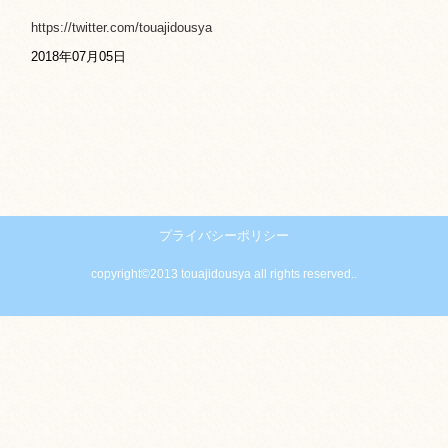
https://twitter.com/touajidousya
2018年07月05日
プライバシーポリシー
copyright©2013 touajidousya all rights reserved..