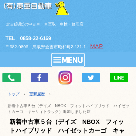
倉吉(鳥取)の中古車・車買取・車検・修理店
TEL 0858-22-6169
MAP
〒682-0806 鳥取県倉吉市昭和町2-131-1
トップ
›
更新履歴
›
新着中古車５台（デイズ NBOX フィットハイブリッド ハイゼッ
トカーゴ キャリィトラック）追加しました🚖
新着中古車５台（デイズ NBOX フィッ
トハイブリッド ハイゼットカーゴ キャ