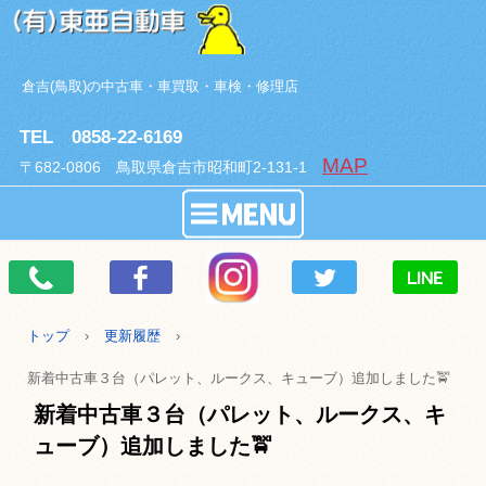
倉吉(鳥取)の中古車・車買取・車検・修理店
TEL 0858-22-6169
MAP
〒682-0806 鳥取県倉吉市昭和町2-131-1
トップ
›
更新履歴
›
新着中古車３台（パレット、ルークス、キューブ）追加しました🚖
新着中古車３台（パレット、ルークス、キ
ューブ）追加しました🚖